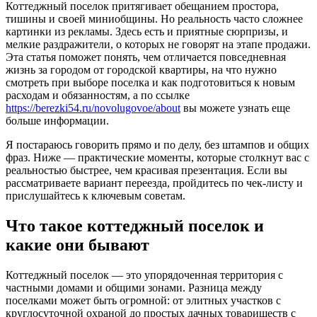
Коттеджный поселок притягивает обещанием простора,
тишины и своей миниобщины. Но реальность часто сложнее
картинки из рекламы. Здесь есть и приятные сюрпризы, и
мелкие раздражители, о которых не говорят на этапе продажи.
Эта статья поможет понять, чем отличается повседневная
жизнь за городом от городской квартиры, на что нужно
смотреть при выборе поселка и как подготовиться к новым
расходам и обязанностям, а по ссылке
https://berezki54.ru/novolugovoe/about
вы можете узнать еще
больше информации.
Я постараюсь говорить прямо и по делу, без штампов и общих
фраз. Ниже — практические моменты, которые столкнут вас с
реальностью быстрее, чем красивая презентация. Если вы
рассматриваете вариант переезда, пройдитесь по чек-листу и
прислушайтесь к ключевым советам.
Что такое коттеджный поселок и
какие они бывают
Коттеджный поселок — это упорядоченная территория с
частными домами и общими зонами. Разница между
поселками может быть огромной: от элитных участков с
круглосуточной охраной до простых дачных товариществ с