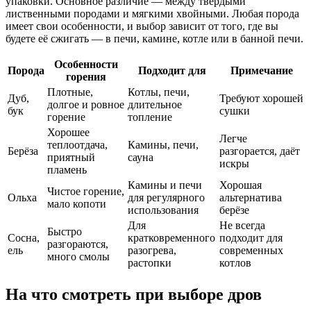
упаковки. Основное различие — между твёрдыми
лиственными породами и мягкими хвойными. Любая порода
имеет свои особенности, и выбор зависит от того, где вы
будете её сжигать — в печи, камине, котле или в банной печи.
Особенности
Порода
Подходит для
Примечание
горения
Плотные,
Котлы, печи,
Дуб,
Требуют хорошей
долгое и ровное
длительное
бук
сушки
горение
топление
Хорошее
Легче
теплоотдача,
Камины, печи,
Берёза
разгорается, даёт
приятный
сауна
искры
пламень
Камины и печи
Хорошая
Чистое горение,
Ольха
для регулярного
альтернатива
мало копоти
использования
берёзе
Для
Не всегда
Быстро
Сосна,
кратковременного
подходит для
разгораются,
ель
разогрева,
современных
много смолы
растопки
котлов
На что смотреть при выборе дров