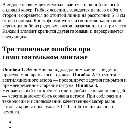
В ендове первым делом укладывается сплошной полосой
ендовый ковер. Гибкая черепица заводится на него с обеих
сторон и обрезается по отбитой линии на расстоянии 5–8 см
от оси ендовы. Конек формируется из коньково-карнизной
черепицы либо из рядовых гонтов, разрезанных на три части.
Каждый элемент крепится двумя гвоздями и перекрывается
следующим.
Три типичные ошибки при
самостоятельном монтаже
Ошибка 1.
Экономия на подкладочном ковре — ведет к
протечкам во время косого дождя.
Ошибка 2.
Отсутствие
вентиляционного зазора — провоцирует вздутия покрытия и
преждевременное старение битума.
Ошибка 3.
Неправильный шаг крепежа или недобитые шляпки гвоздей
— черепица может быть сорвана ветром. При соблюдении
технологии и использовании качественных материалов
готовая кровля прослужит 30–50 лет без капитального
ремонта.